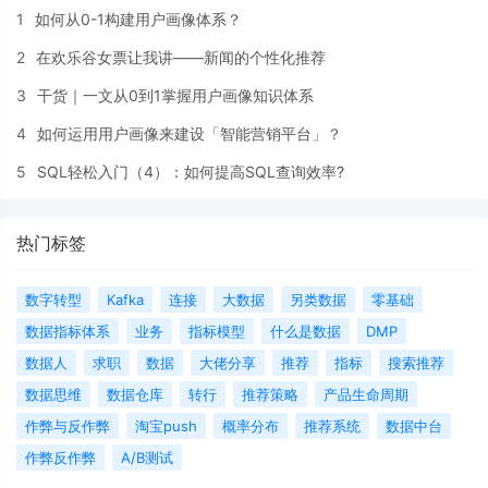
1
如何从0-1构建用户画像体系？
2
在欢乐谷女票让我讲——新闻的个性化推荐
3
干货｜一文从0到1掌握用户画像知识体系
4
如何运用用户画像来建设「智能营销平台」？
5
SQL轻松入门（4）：如何提高SQL查询效率?
热门标签
数字转型
Kafka
连接
大数据
另类数据
零基础
数据指标体系
业务
指标模型
什么是数据
DMP
数据人
求职
数据
大佬分享
推荐
指标
搜索推荐
数据思维
数据仓库
转行
推荐策略
产品生命周期
作弊与反作弊
淘宝push
概率分布
推荐系统
数据中台
作弊反作弊
A/B测试