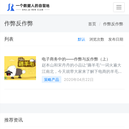
Togg
navig
作弊反作弊
首页
作弊反作弊
列表
默认
浏览次数
发布日期
电子商务中的——作弊与反作弊（上）
赵本山和宋丹丹的小品让“薅羊毛”一词火遍大
江南北，今天就带大家来了解下电商的羊毛党
和反羊毛
策略产品
2020年04月22日
推荐资讯