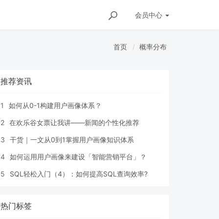
会员
中心
首页
概率分布
推荐资讯
1
如何从0-1构建用户画像体系？
2
在欢乐谷女票让我讲——新闻的个性化推荐
3
干货｜一文从0到1掌握用户画像知识体系
4
如何运用用户画像来建设「智能营销平台」？
5
SQL轻松入门（4）：如何提高SQL查询效率?
热门标签