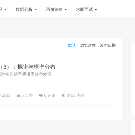
品
数据分析
画像策略
求职面试
默认
浏览次数
发布日期
（3）：概率与概率分布
统计学的概率和概率分布知识
月22日
5 点赞
0
评论
6103 浏览