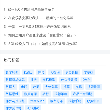
1
如何从0-1构建用户画像体系？
2
在欢乐谷女票让我讲——新闻的个性化推荐
3
干货｜一文从0到1掌握用户画像知识体系
4
如何运用用户画像来建设「智能营销平台」？
5
SQL轻松入门（4）：如何提高SQL查询效率?
热门标签
数字转型
Kafka
连接
大数据
另类数据
零基础
数据指标体系
业务
指标模型
什么是数据
DMP
数据人
求职
数据
大佬分享
推荐
指标
搜索推荐
数据思维
数据仓库
转行
推荐策略
产品生命周期
作弊与反作弊
淘宝push
概率分布
推荐系统
数据中台
作弊反作弊
A/B测试