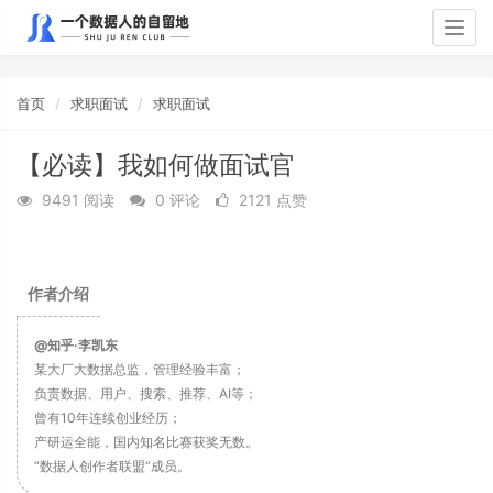
Togg
navig
首页
求职面试
求职面试
【必读】我如何做面试官
9491 阅读
0 评论
2121 点赞
作者介绍
@知乎·李凯东
某大厂大数据总监，管理经验丰富；
负责数据、用户、搜索、推荐、AI等；
曾有10年连续创业经历；
产研运全能，国内知名比赛获奖无数。
“数据人创作者联盟”成员。