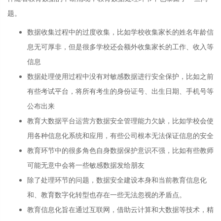
题。
数据收集过程中的过度收集，比如学校收集家长的姓名年龄信
息无可厚非，但是很多学校还会额外收集家长的工作、收入等
信息
数据处理使用过程中没有对敏感数据进行安全保护，比如之前
有些考试平台，将所有考生的身份证号、出生日期、手机号等
公布出来
教育大数据平台运营方数据安全管理能力欠缺，比如学校会使
用各种信息化系统和应用，有些公司根本无法保证信息的安全
教育环节中的很多角色自身数据保护意识不强，比如有些教师
可能无意中会将一些敏感数据发给朋友
除了处理环节的问题，数据安全建设本身和当前教育信息化
和、教育数字化转型也存在一些无法忽视的矛盾点。
教育信息化旨在通过互联网，借助云计算和大数据等技术，精