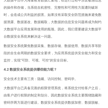
大数据平台作为海量教育数据汇集地，在运行过程中涉及敏感信息
的操作和存储，当系统在机密性、完整性和可用性方面遭到破坏
时，会造成公共利益的损害。如果没有采取安全防范措施来避免数
据泄露、数据篡改、数据截取，大数据的信息安全问题将成为制约
大数据平台应用发展和使用的瓶颈。因此，我们需要建设大数据平
台数据安全系统来解决这一问题。
数据安全系统聚焦数据采集、数据存储、数据使用、数据共享等阶
段的全生命周期的数据安全要求，为应用系统提供安全能力和安全
监控，实现“可防、可视、可控”的安全目标。
4.2 数据安全系统提供哪些能力呢？
安全技术主要有三类：隐藏、访问控制、密码学。
大数据平台已具备完善的权限管理系统，将系统交付给客户之后，
由客户进行权限的制定和划分。因此数据安全系统主要围绕隐藏和
密码学两方面进行建设。数据安全系统提供数据加密、数据脱敏、