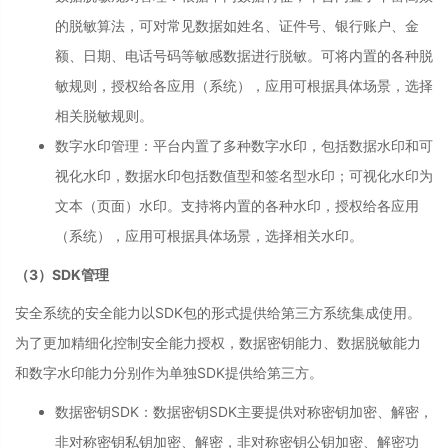
的脱敏算法，可对常见数据如姓名、证件号、银行账户、金
额、日期、电话号码等敏感数据进行脱敏。可将内置的各种脱
敏规则，授权给各应用（系统），应用可根据具体场景，选择
相关脱敏规则。
数字水印管理：平台内置了多种数字水印，包括数据水印和可
视化水印，数据水印包括数值型和签名型水印；可视化水印为
文本（页面）水印。支持将内置的各种水印，授权给各应用
（系统），应用可根据具体场景，选择相关水印。
（3）SDK管理
安全系统的安全能力以SDK包的形式提供给第三方系统集成使用。
为了更加精细化控制安全能力授权，数据密钥能力、数据脱敏能力
和数字水印能力分别作为单独SDK提供给第三方。
数据密钥SDK：数据密钥SDK主要提供对称密钥加密、解密，
非对称密钥私钥加密、解密，非对称密钥公钥加密、解密功