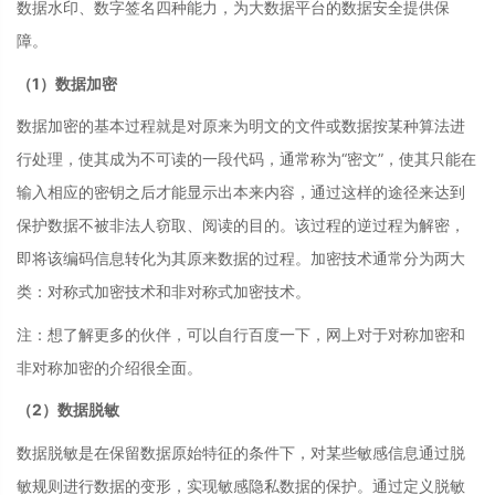
数据水印、数字签名四种能力，为大数据平台的数据安全提供保
障。
（1）数据加密
数据加密的基本过程就是对原来为明文的文件或数据按某种算法进
行处理，使其成为不可读的一段代码，通常称为“密文”，使其只能在
输入相应的密钥之后才能显示出本来内容，通过这样的途径来达到
保护数据不被非法人窃取、阅读的目的。该过程的逆过程为解密，
即将该编码信息转化为其原来数据的过程。加密技术通常分为两大
类：对称式加密技术和非对称式加密技术。
注：想了解更多的伙伴，可以自行百度一下，网上对于对称加密和
非对称加密的介绍很全面。
（2）数据脱敏
数据脱敏是在保留数据原始特征的条件下，对某些敏感信息通过脱
敏规则进行数据的变形，实现敏感隐私数据的保护。通过定义脱敏