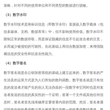
策略，针对不同的使用单位和不同类型的数据进行脱敏。
（3）数字水印
数字水印技术是将标识信息（即数字水印）直接嵌入数字载体（包
括多媒体、文档、数据库等）中，但不影响使用价值。数字水印不
限制正常的数据存取，而是保证隐藏的信息不引起攻击者的注意，
从而减少被侵犯的可能性。在此基础上再结合数据加密，来增强隐
藏信息的安全性和抗攻击性能力。
（4）数字签名
数字签名就是在公钥加密系统的基础上建立起来的，数字签名的产
生涉及的运算方式是为人们所知的散列函数。数字签名就是只有信
息的发送者才能产生的别人无法伪造的一段数字串它同时也是对发
送者发送的信息的真实性的一个证明，签署一个文件或其他任何信
息时，签名者首先须准确界定要签署内容的范围。然后，签名者通
过软件中的哈希函数计算出被签署信息惟一的哈希函数结果值，最