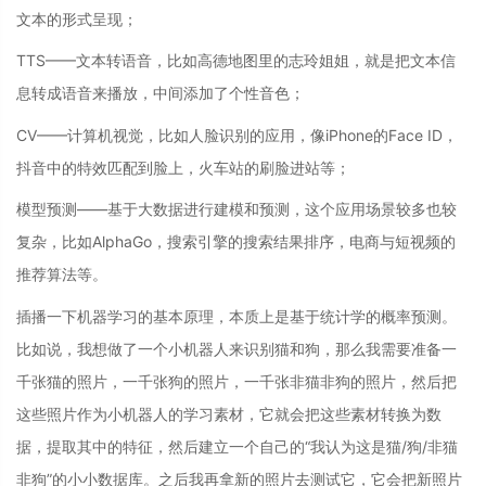
文本的形式呈现；
TTS——文本转语音，比如高德地图里的志玲姐姐，就是把文本信
息转成语音来播放，中间添加了个性音色；
CV——计算机视觉，比如人脸识别的应用，像iPhone的Face ID，
抖音中的特效匹配到脸上，火车站的刷脸进站等；
模型预测——基于大数据进行建模和预测，这个应用场景较多也较
复杂，比如AlphaGo，搜索引擎的搜索结果排序，电商与短视频的
推荐算法等。
插播一下机器学习的基本原理，本质上是基于统计学的概率预测。
比如说，我想做了一个小机器人来识别猫和狗，那么我需要准备一
千张猫的照片，一千张狗的照片，一千张非猫非狗的照片，然后把
这些照片作为小机器人的学习素材，它就会把这些素材转换为数
据，提取其中的特征，然后建立一个自己的“我认为这是猫/狗/非猫
非狗”的小小数据库。之后我再拿新的照片去测试它，它会把新照片