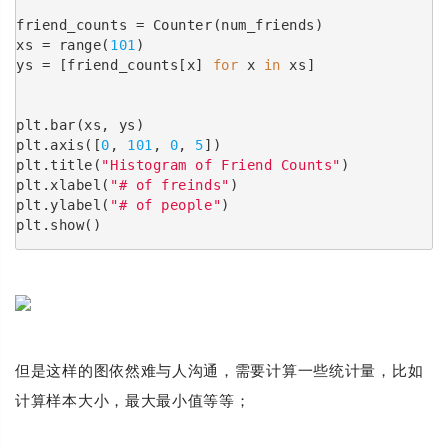
friend_counts = Counter(num_friends)
xs = range(
101
)
ys = [friend_counts[x] 
for
 x 
in
 xs]
plt.bar(xs, ys)
plt.axis([
0
, 
101
, 
0
, 
5
])
plt.title(
"Histogram of Friend Counts"
)
plt.xlabel(
"# of freinds"
)
plt.ylabel(
"# of people"
)
plt.show()
但是这样的图依然难与人沟通，需要计算一些统计量，比如
计算样本大小，最大最小值等等；