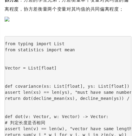
离程度，协方差衡量两个变量对其均值的共同偏离程度；
from typing import List
from statistics import mean
Vector = List[float]
def covariance(xs: List[float], ys: List[float]) -
assert len(xs) == len(ys), "must have same number 
return dot(decline_mean(xs), decline_mean(ys)) / (
def dot(v: Vector, w: Vector) -> Vector:
# 判定长度是否相同
assert len(v) == len(w), "vector have same length"
return sum(v_i * w_i for v_i, w_i in zip(v, w))