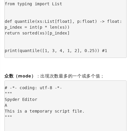
from typing import List
def quantile(xs:List[float], p:float) -> float:
p_index = int(p * len(xs))
return sorted(xs)[p_index]
print(quantile([1, 3, 4, 1, 2], 0.25)) #1
众数（mode）
：出现次数最多的一个或多个值；
# -*- coding: utf-8 -*-
"""
Spyder Editor
A
This is a temporary script file.
"""