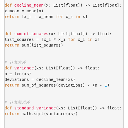
def
decline_mean
(x: List[float])
 -> List[float]:
x_mean = mean(x)
return
 [x_i - x_mean 
for
 x_i 
in
 x]
def
sum_of_squares
(x: List[float])
 -> float:
list_squares = [x_i * x_i 
for
 x_i 
in
 x]
return
 sum(list_squares)
# 计算方差
def
variance
(xs: List[float])
 -> float:
n = len(xs)
deviations = decline_mean(xs)
return
 sum_of_squares(deviations) / (n - 
1
)
# 计算标准差
def
standard_variance
(xs: List[float])
 -> float:
return
 math.sqrt(variance(xs))