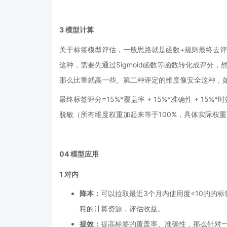
3
模型计算
关于标签模型评估，一般思路就是函数+规则最终去
这种，需要先通过Sigmoid函数等函数转化成评分
那么比重就高一些。第二种评定的维度像安全这种，如
最终标签评分=15%*覆盖率 + 15%*准确性 + 15%*时效
脱敏（所有维度权重加起来等于100%，具体实际权
04
模型应用
1
对内
降本：
可以拉取最近3个月内使用度<10的的
耗的计算资源，评估收益。
提效：
提高标签的覆盖率、准确性，那么针对