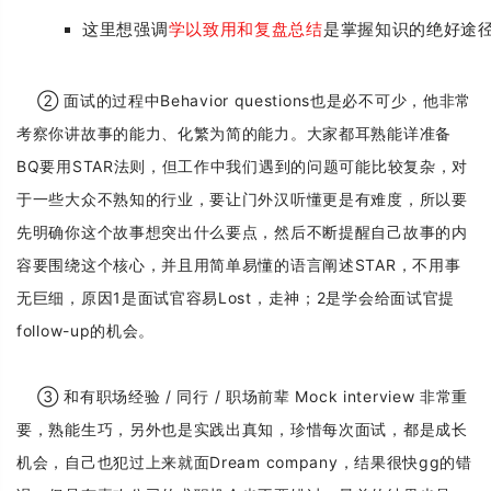
这里想强调
学以致用和复盘总结
是掌握知识的绝好途
② 面试的过程中Behavior questions也是必不可少，他非常
考察你讲故事的能力、化繁为简的能力。
大家都耳熟能详准备
BQ要用STAR法则，但工作中我们遇到的问题可能比较复杂，对
于一些大众不熟知的行业，要让门外汉听懂更是有难度，所以要
先明确你这个故事想突出什么要点，然后不断提醒自己故事的内
容要围绕这个核心，并且用简单易懂的语言阐述STAR，不用事
无巨细，原因1是面试官容易Lost，走神；
2是学会给面试官提
follow-up的机会。
③ 和有职场经验 / 同行 / 职场前辈 Mock interview 非常重
要，熟能生巧，另外也是实践出真知，珍惜每次面试，都是成长
机会，自己也犯过上来就面Dream company，结果很快gg的错