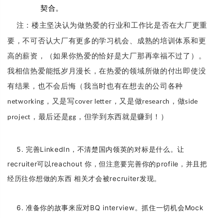
契合。
注：楼主坚决认为做热爱的行业和工作比是否在大厂更重
要，不可否认大厂有更多的学习机会、成熟的培训体系和更
高的薪资，（如果你热爱的恰好是大厂那再幸福不过了）。
我相信热爱能抵岁月漫长，在热爱的领域所做的付出即使没
有结果，也不会后悔（我当时也有在想去的公司各种
，又是写
，又是做
，做
networking
cover letter
research
side
，最后还是
，但学到东西就是赚到！）
project
gg
5. 完善LinkedIn，不清楚国内领英的对标是什么。
让
recruiter可以reachout 你，但注意要完善你的profile，并且把
经历往你想做的东西 相关才会被recruiter发现。
6. 准备你的故事来应对BQ interview。抓住一切机会Mock