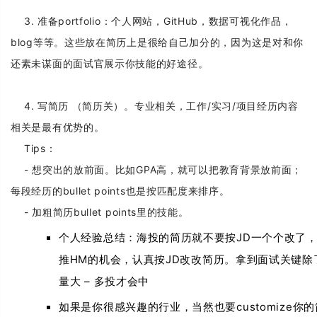
3. 准备portfolio：
个人网站，GitHub，数据可视化作品，
blog等等。
这些放在简历上是很给自己加分的，因为这是对和你
还素未谋面的面试官展示你技能的好途径。
4. 写简历 （简历关）。专业相关，工作/实习/项目经历内容
相关是最有优势的。
Tips：
- 想突出的放前面。比如GPA高，就可以把教育背景放前面；
每段经历的bullet points也是按匹配度来排序。
- 加粗简历bullet points里的技能。
JD
个人经验总结：海投的简历就不要按
一个个改了
HM
JD
推
的机会，认真按
改改简历。拿到面试关键除
–
量大
多投才会中
customize
如果是你很感兴趣的行业，当然也要
你的