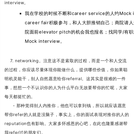
interview。
career service
Mock 
我在学校的时候不断和
的人约
career fair
积极参与，和人大胆推销自己；商院请人
elevator pitch
/
院面前
的机会我也报名；找同学
有职
Mock interview
。
7. networking。
注意这不是索取的过程，而是一个和人交流
的过程，你应该尽量体现你能做什么，提供哪些价值，你如果聪
明机灵能干，别人自然愿意给你referral。
这其实是很难的一件
事，想想一个不认识你的人为什么平白无故要帮你的忙呢，大家
每天都挺忙的。
- 那种觉得别人内推你，他也可以拿到钱，所以就应该愿意
帮你refer的人就是没脑子，事实上，你的面试表现对推你的人的
reputation也有影响。大家多怀感恩的心吧，在此也隆重感谢帮
我refer过的朋友们️。