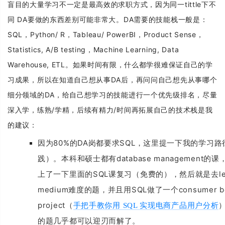
盲目的大量学习不一定是最高效的求职方式，因为同一tittle下不
同 DA要做的东西差别可能非常大。DA需要的技能栈一般是：
SQL，Python/ R，Tableau/ PowerBI，Product Sense，
Statistics, A/B testing，Machine Learning, Data
Warehouse, ETL。
如果时间有限，什么都学很难保证自己的学
习成果，所以在知道自己想从事DA后，再问问自己想先从事哪个
细分领域的DA，给自己想学习的技能进行一个优先级排名，尽量
深入学，练熟/学精，后续有精力/时间再拓展自己的技术栈是我
的建议：
80%
DA
SQL
因为
的
岗都要求
，这里提一下我的学习路
database management
践）。本科和硕士都有
的课
SQL
l
上了一下里面的
课复习（免费的），然后就是去
medium
SQL
consumer be
难度的题，并且用
做了一个
project
（
手把手教你用 SQL 实现电商产品用户分析
的题几乎都可以迎刃而解了。