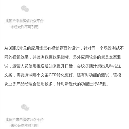
A
/
B
测
试
常
见
的
应
用
场
景
有
视
觉
界
面
的
设
计
，
针
对
同
一
个
场
景
测
试
不
同
的
视
觉
效
果
，
并
监
测
数
据
效
果
指
标
。
另
外
应
用
较
多
的
就
是
文
案
测
试
，
运
营
人
员
使
用
推
送
通
知
来
提
升
日
活
，
会
绞
尽
脑
汁
想
出
几
种
推
送
文
案
，
需
要
测
试
哪
个
文
案
C
T
R
转
化
更
好
。
还
有
对
功
能
的
测
试
，
该
模
块
业
务
产
品
经
理
会
使
用
较
多
，
针
对
新
迭
代
的
功
能
进
行
A
B
测
。