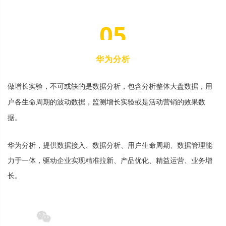
0
5
华
为
分
析
做
增
长
实
验
，
不
可
或
缺
的
是
数
据
分
析
，
包
含
分
析
整
体
大
盘
数
据
，
用
户
各
生
命
周
期
的
波
动
数
据
，
监
测
增
长
实
验
或
是
活
动
营
销
的
效
果
数
据
。
华
为
分
析
，
提
供
数
据
接
入
、
数
据
分
析
、
用
户
生
命
周
期
、
数
据
管
理
能
力
于
一
体
，
驱
动
企
业
实
现
精
准
拉
新
、
产
品
优
化
、
精
益
运
营
、
业
务
增
长
。