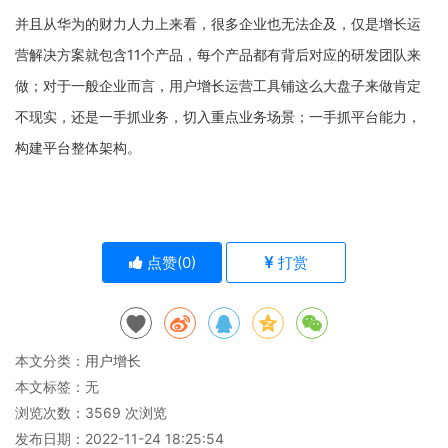
并
且
从
华
为
的
财
力
人
力
上
来
看
，
很
多
企
业
也
无
法
企
及
，
仅
是
增
长
运
营
解
决
方
案
就
包
含
1
1
个
产
品
，
每
个
产
品
都
有
背
后
对
应
的
研
发
团
队
来
做
；
对
于
一
般
企
业
而
言
，
用
户
增
长
运
营
工
具
铺
这
么
大
盘
子
来
做
肯
定
不
现
实
，
还
是
一
手
抓
业
务
，
切
入
重
点
业
务
场
景
；
一
手
抓
平
台
能
力
，
构
建
平
台
整
体
架
构
。
点赞(
0
)
打赏
本文分类：
用户增长
本文标签：无
浏览次数：
3569
次浏览
发布日期：2022-11-24 18:25:54