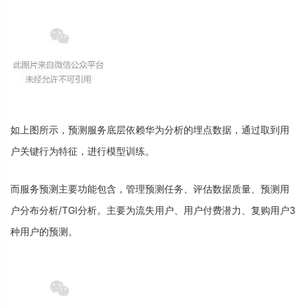
如
上
图
所
示
，
预
测
服
务
底
层
依
赖
华
为
分
析
的
埋
点
数
据
，
通
过
取
到
用
户
关
键
行
为
特
征
，
进
行
模
型
训
练
。
而
服
务
预
测
主
要
功
能
包
含
，
管
理
预
测
任
务
、
评
估
数
据
质
量
、
预
测
用
户
分
布
分
析
/
T
G
I
分
析
。
主
要
为
流
失
用
户
、
用
户
付
费
潜
力
、
复
购
用
户
3
种
用
户
的
预
测
。