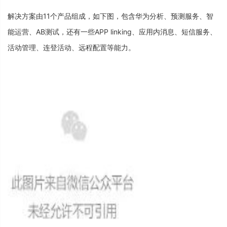
解
决
方
案
由
1
1
个
产
品
组
成
，
如
下
图
，
包
含
华
为
分
析
、
预
测
服
务
、
智
能
运
营
、
A
B
测
试
，
还
有
一
些
A
P
P
l
i
n
k
i
n
g
、
应
用
内
消
息
、
短
信
服
务
、
活
动
管
理
、
连
登
活
动
、
远
程
配
置
等
能
力
。