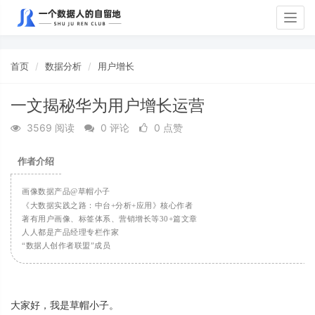
Togg
navig
首页
数据分析
用户增长
一文揭秘华为用户增长运营
3569 阅读
0 评论
0 点赞
作
者
介
绍
画
像
数
据
产
品
@
草
帽
小
子
《
大
数
据
实
践
之
路
：
中
台
+
分
析
+
应
用
》
核
心
作
者
著
有
用
户
画
像
、
标
签
体
系
、
营
销
增
长
等
3
0
+
篇
文
章
人
人
都
是
产
品
经
理
专
栏
作
家
“
数
据
人
创
作
者
联
盟
”
成
员
大
家
好
，
我
是
草
帽
小
子
。