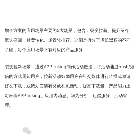
增
长
方
案
的
应
用
场
景
主
要
为
5
大
场
景
，
包
含
：
裂
变
拉
新
、
提
升
留
存
、
流
失
召
回
、
付
费
转
化
、
场
景
化
推
荐
。
这
倒
是
拆
分
了
增
长
黑
客
的
不
同
阶
段
，
每
个
应
用
场
景
下
有
对
应
的
产
品
服
务
：
裂
变
拉
新
场
景
，
通
过
A
P
P
l
i
n
k
i
n
g
制
作
活
动
链
接
，
将
活
动
通
过
p
u
s
h
/
短
信
的
方
式
周
知
用
户
，
拉
新
活
动
鼓
励
用
户
在
社
交
媒
体
进
行
传
播
或
邀
请
好
友
下
载
，
或
策
划
安
装
有
奖
或
礼
包
活
动
，
提
高
下
载
量
。
产
品
能
力
上
对
应
着
A
P
P
l
i
n
k
i
n
g
、
应
用
内
消
息
、
华
为
分
析
、
短
信
服
务
、
活
动
管
理
。