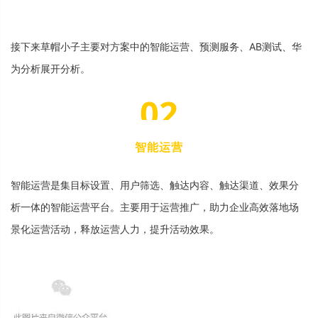
接
下
来
草
帽
小
子
主
要
对
方
案
中
的
智
能
运
营
、
预
测
服
务
、
A
B
测
试
、
华
为
分
析
展
开
分
析
。
0
2
智
能
运
营
智
能
运
营
是
集
目
标
设
置
、
用
户
筛
选
、
触
达
内
容
、
触
达
渠
道
、
效
果
分
析
一
体
的
智
能
运
营
平
台
。
主
要
用
于
运
营
推
广
，
助
力
企
业
高
效
落
地
场
景
化
运
营
活
动
，
释
放
运
营
人
力
，
提
升
活
动
效
果
。