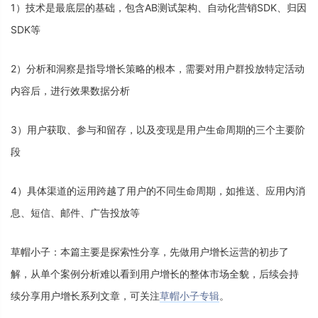
1
）
技
术
是
最
底
层
的
基
础
，
包
含
A
B
测
试
架
构
、
自
动
化
营
销
S
D
K
、
归
因
S
D
K
等
2
）
分
析
和
洞
察
是
指
导
增
长
策
略
的
根
本
，
需
要
对
用
户
群
投
放
特
定
活
动
内
容
后
，
进
行
效
果
数
据
分
析
3
）
用
户
获
取
、
参
与
和
留
存
，
以
及
变
现
是
用
户
生
命
周
期
的
三
个
主
要
阶
段
4
）
具
体
渠
道
的
运
用
跨
越
了
用
户
的
不
同
生
命
周
期
，
如
推
送
、
应
用
内
消
息
、
短
信
、
邮
件
、
广
告
投
放
等
草
帽
小
子
：
本
篇
主
要
是
探
索
性
分
享
，
先
做
用
户
增
长
运
营
的
初
步
了
解
，
从
单
个
案
例
分
析
难
以
看
到
用
户
增
长
的
整
体
市
场
全
貌
，
后
续
会
持
续
分
享
用
户
增
长
系
列
文
章
，
可
关
注
草
帽
小
子
专
辑
。