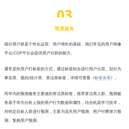
0
3
预
测
服
务
细
分
用
户
群
是
个
性
化
运
营
、
用
户
增
长
的
基
础
，
我
们
常
见
的
用
户
画
像
平
台
/
C
D
P
平
台
会
提
供
用
户
分
群
的
能
力
。
通
常
是
给
用
户
打
标
签
的
方
式
，
通
过
标
签
组
合
进
行
用
户
分
层
。
划
分
为
事
实
类
、
规
则
/
统
计
类
、
算
法
类
标
签
，
详
情
可
查
看
《
标
签
体
系
》
。
而
华
为
的
预
测
服
务
主
要
做
的
算
法
类
标
签
，
推
荐
算
法
类
人
群
。
预
测
服
务
基
于
华
为
分
析
上
报
的
用
户
行
为
数
据
和
属
性
，
结
合
机
器
学
习
技
术
，
对
特
定
目
标
人
群
进
行
预
测
，
主
要
为
流
失
用
户
预
测
、
用
户
付
费
潜
力
预
测
、
复
购
用
户
预
测
。