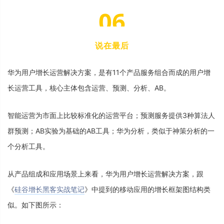
0
6
说
在
最
后
华
为
用
户
增
长
运
营
解
决
方
案
，
是
有
1
1
个
产
品
服
务
组
合
而
成
的
用
户
增
长
运
营
工
具
，
核
心
主
体
包
含
运
营
、
预
测
、
分
析
、
A
B
。
智
能
运
营
为
市
面
上
比
较
标
准
化
的
运
营
平
台
；
预
测
服
务
提
供
3
种
算
法
人
群
预
测
；
A
B
实
验
为
基
础
的
A
B
工
具
；
华
为
分
析
，
类
似
于
神
策
分
析
的
一
个
分
析
工
具
。
从
产
品
组
成
和
应
用
场
景
上
来
看
，
华
为
用
户
增
长
运
营
解
决
方
案
，
跟
《
硅
谷
增
长
黑
客
实
战
笔
记
》
中
提
到
的
移
动
应
用
的
增
长
框
架
图
结
构
类
似
。
如
下
图
所
示
：