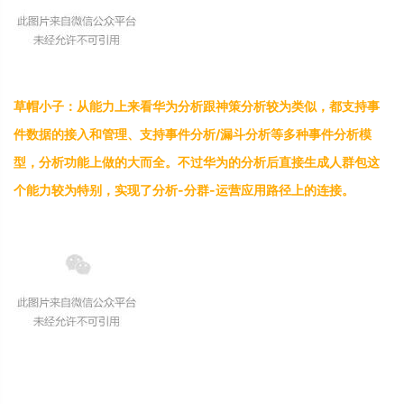
草
帽
小
子
：
从
能
力
上
来
看
华
为
分
析
跟
神
策
分
析
较
为
类
似
，
都
支
持
事
件
数
据
的
接
入
和
管
理
、
支
持
事
件
分
析
/
漏
斗
分
析
等
多
种
事
件
分
析
模
型
，
分
析
功
能
上
做
的
大
而
全
。
不
过
华
为
的
分
析
后
直
接
生
成
人
群
包
这
个
能
力
较
为
特
别
，
实
现
了
分
析
-
分
群
-
运
营
应
用
路
径
上
的
连
接
。