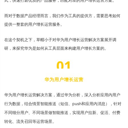
式
，
快
速
打
磨
优
质
的
产
品
服
务
，
匹
配
对
应
的
用
户
增
长
运
营
方
案
。
而
对
于
数
据
产
品
经
理
而
言
，
我
们
作
为
工
具
的
提
供
方
，
需
要
思
考
如
何
提
供
一
整
套
的
用
户
增
长
运
营
服
务
。
在
这
个
契
机
之
下
，
草
帽
小
子
对
华
为
用
户
增
长
运
营
解
决
方
案
展
开
调
研
，
来
探
究
华
为
是
如
何
从
工
具
层
面
来
构
建
用
户
增
长
方
案
的
。
0
1
华
为
用
户
增
长
运
营
华
为
用
户
增
长
运
营
解
决
方
案
，
通
过
华
为
分
析
，
深
入
分
析
应
用
内
用
户
行
为
数
据
，
结
合
情
景
智
能
推
送
（
短
信
、
p
u
s
h
和
应
用
内
消
息
）
，
针
对
不
同
细
分
用
户
、
不
同
场
景
做
智
能
推
送
，
实
现
用
户
拉
新
、
促
活
、
付
费
转
化
、
流
失
召
回
等
运
营
场
景
。