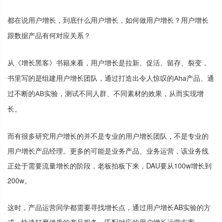
都
在
说
用
户
增
长
，
到
底
什
么
用
户
增
长
，
如
何
做
用
户
增
长
？
用
户
增
长
跟
数
据
产
品
有
何
对
应
关
系
？
从
《
增
长
黑
客
》
书
籍
来
看
，
用
户
增
长
是
拉
新
、
促
活
、
留
存
、
裂
变
，
书
里
写
的
是
组
建
用
户
增
长
团
队
，
通
过
打
造
出
令
人
惊
叹
的
A
h
a
产
品
、
通
过
不
断
的
A
B
实
验
，
测
试
不
同
人
群
、
不
同
素
材
的
效
果
，
从
而
实
现
增
长
。
而
有
很
多
研
究
用
户
增
长
的
并
不
是
专
业
的
用
户
增
长
团
队
，
不
是
专
业
的
用
户
增
长
产
品
经
理
。
更
多
的
可
能
是
业
务
产
品
、
业
务
运
营
，
该
业
务
线
正
处
于
需
要
流
量
增
长
的
阶
段
，
老
板
拍
板
下
来
，
D
A
U
要
从
1
0
0
w
增
长
到
2
0
0
w
。
这
时
，
产
品
运
营
同
学
都
需
要
寻
找
增
长
点
，
通
过
用
户
增
长
A
B
实
验
的
方