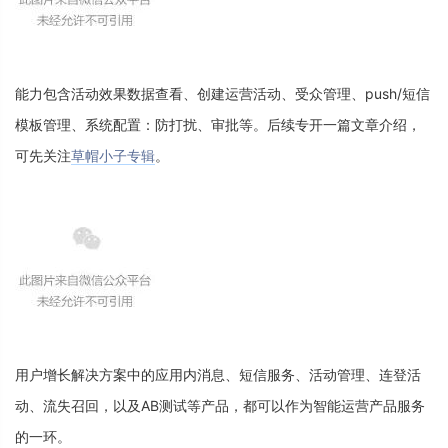
能
力
包
含
活
动
效
果
数
据
查
看
、
创
建
运
营
活
动
、
受
众
管
理
、
p
u
s
h
/
短
信
模
板
管
理
、
系
统
配
置
：
防
打
扰
、
审
批
等
。
后
续
专
开
一
篇
文
章
介
绍
，
可
先
关
注
草
帽
小
子
专
辑
。
用
户
增
长
解
决
方
案
中
的
应
用
内
消
息
、
短
信
服
务
、
活
动
管
理
、
连
登
活
动
、
流
失
召
回
，
以
及
A
B
测
试
等
产
品
，
都
可
以
作
为
智
能
运
营
产
品
服
务
的
一
环
。