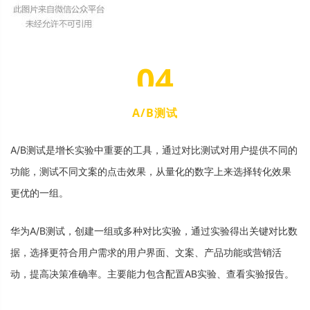
0
4
A
/
B
测
试
A
/
B
测
试
是
增
长
实
验
中
重
要
的
工
具
，
通
过
对
比
测
试
对
用
户
提
供
不
同
的
功
能
，
测
试
不
同
文
案
的
点
击
效
果
，
从
量
化
的
数
字
上
来
选
择
转
化
效
果
更
优
的
一
组
。
华
为
A
/
B
测
试
，
创
建
一
组
或
多
种
对
比
实
验
，
通
过
实
验
得
出
关
键
对
比
数
据
，
选
择
更
符
合
用
户
需
求
的
用
户
界
面
、
文
案
、
产
品
功
能
或
营
销
活
动
，
提
高
决
策
准
确
率
。
主
要
能
力
包
含
配
置
A
B
实
验
、
查
看
实
验
报
告
。