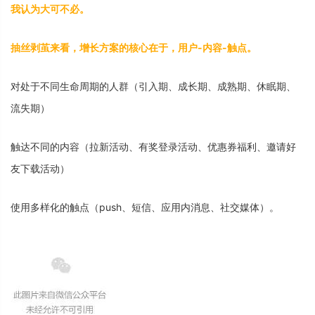
我
认
为
大
可
不
必
。
抽
丝
剥
茧
来
看
，
增
长
方
案
的
核
心
在
于
，
用
户
-
内
容
-
触
点
。
对
处
于
不
同
生
命
周
期
的
人
群
（
引
入
期
、
成
长
期
、
成
熟
期
、
休
眠
期
、
流
失
期
）
触
达
不
同
的
内
容
（
拉
新
活
动
、
有
奖
登
录
活
动
、
优
惠
券
福
利
、
邀
请
好
友
下
载
活
动
）
使
用
多
样
化
的
触
点
（
p
u
s
h
、
短
信
、
应
用
内
消
息
、
社
交
媒
体
）
。