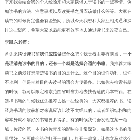
下来我会结合我的个人经验来和大家谈谈关于读书的一些事情。例
如读书的方法、注意事项以及读完书之后应该做什么等等。大家在
读书的时候肯定也会有些疑问，所以今天我想和大家互相沟通和探
讨这些疑问，希望大家以后能更有效率地去通过读书来改变自己。
李凯东老师：
首先来谈谈
读书前我们应该做些什么
吧？我觉得主要有两点，
一个
是理清楚读书的目的，还有一个就是选择合适的书籍
。我推荐大家
读书之前最好想清楚读书的目的是什么。这个目的也许功利，也许
不功利，但是带着目的去读书的话会方便很多。比如你去检索书籍
的时候，就可以限定检索范围省时省力地去找合适的几本书籍。在
选择书籍的时候我优先推荐去挑一些经典的，大家都推荐的书。读
经典书籍的收获相对来说应该比读不太经典的，或者组织结构和内
容本身就不够好的书籍要多得多。有的时候我们会发现在某一领
域，你读的第一本书给你带来的影响会非常深刻。如果这本书的质
量很好，它可能会给你打开一扇门，打开一扇窗，让你立马对这个