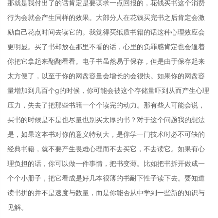
那就是我付出了的话肯定是要谋求一点回报的，花钱买书这个消费
行为会就会产生同样的效果。大部分人在花钱买完书之后肯定会激
励自己花点时间去读它的。我觉得买纸质书籍的话这种心理效应会
更明显。买了书却放在那里不看的话，心里的负罪感肯定也会逼着
你把它拿起来翻翻看看。电子书虽然易于保存，但是由于保存起来
太方便了，以至于你的网盘容量会增长的会很快。如果你的网盘容
量增加到几百个g的时候，你可能会被这个存储量吓到从而产生心理
压力，失去了把那些书籍一个个读完的动力。那有些人可能会说，
买书的时候是不是也尽量也别买太厚的书？对于这个问题我的想法
是，如果这本书对你的意义特别大，是你学一门技术时必不可缺的
经典书籍，就不要产生畏难心理而不去买它，不去读它。如果有心
理负担的话，你可以做一件事情，把书变薄。比如把书拆开做成一
个个小册子，把它看成是好几本很薄的书耐下性子读下去。要知道
读书拼的并不是速度与数量，而是你能否从中学到一些新的知识与
见解。