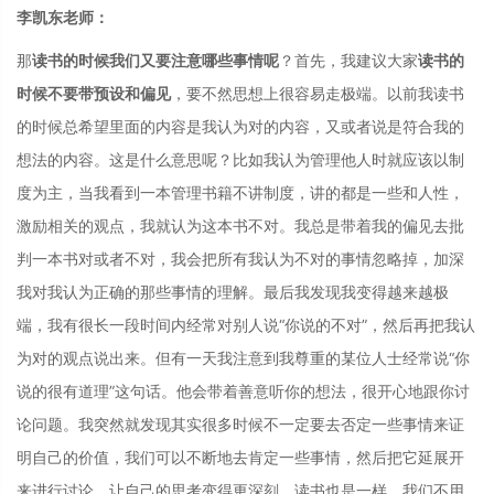
李凯东老师：
那
读书的时候我们又要注意哪些事情呢
？首先，我建议大家
读书的
时候不要带预设和偏见
，要不然思想上很容易走极端。以前我读书
的时候总希望里面的内容是我认为对的内容，又或者说是符合我的
想法的内容。这是什么意思呢？比如我认为管理他人时就应该以制
度为主，当我看到一本管理书籍不讲制度，讲的都是一些和人性，
激励相关的观点，我就认为这本书不对。我总是带着我的偏见去批
判一本书对或者不对，我会把所有我认为不对的事情忽略掉，加深
我对我认为正确的那些事情的理解。最后我发现我变得越来越极
端，我有很长一段时间内经常对别人说“你说的不对”，然后再把我认
为对的观点说出来。但有一天我注意到我尊重的某位人士经常说“你
说的很有道理”这句话。他会带着善意听你的想法，很开心地跟你讨
论问题。我突然就发现其实很多时候不一定要去否定一些事情来证
明自己的价值，我们可以不断地去肯定一些事情，然后把它延展开
来进行讨论，让自己的思考变得更深刻。读书也是一样，我们不用