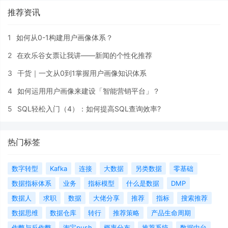
推荐资讯
1
如何从0-1构建用户画像体系？
2
在欢乐谷女票让我讲——新闻的个性化推荐
3
干货｜一文从0到1掌握用户画像知识体系
4
如何运用用户画像来建设「智能营销平台」？
5
SQL轻松入门（4）：如何提高SQL查询效率?
热门标签
数字转型
Kafka
连接
大数据
另类数据
零基础
数据指标体系
业务
指标模型
什么是数据
DMP
数据人
求职
数据
大佬分享
推荐
指标
搜索推荐
数据思维
数据仓库
转行
推荐策略
产品生命周期
作弊与反作弊
淘宝push
概率分布
推荐系统
数据中台