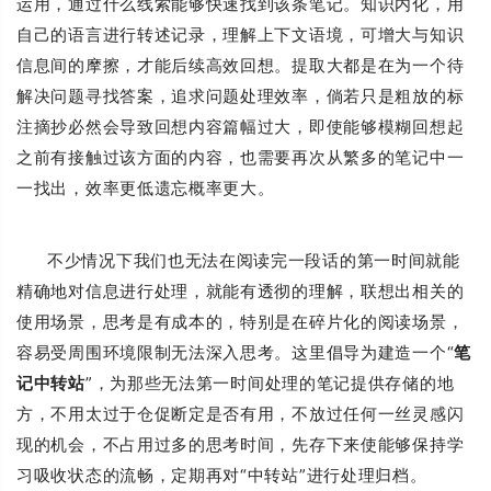
运用，通过什么线索能够快速找到该条笔记。知识内化，用
自己的语言进行转述记录，理解上下文语境，可增大与知识
信息间的摩擦，才能后续高效回想。提取大都是在为一个待
解决问题寻找答案，追求问题处理效率，倘若只是粗放的标
注摘抄必然会导致回想内容篇幅过大，即使能够模糊回想起
之前有接触过该方面的内容，也需要再次从繁多的笔记中一
一找出，效率更低遗忘概率更大。
不少情况下我们也无法在阅读完一段话的第一时间就能
精确地对信息进行处理，就能有透彻的理解，联想出相关的
使用场景，思考是有成本的，特别是在碎片化的阅读场景，
容易受周围环境限制无法深入思考。这里倡导为建造一个“
笔
记中转站
”，为那些无法第一时间处理的笔记提供存储的地
方，不用太过于仓促断定是否有用，不放过任何一丝灵感闪
现的机会，不占用过多的思考时间，先存下来使能够保持学
习吸收状态的流畅，定期再对“中转站”进行处理归档。