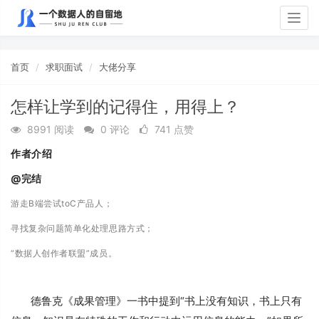
Togg
navig
首页
求职面试
大佬分享
怎样让学到的记得住，用得上？
8991 阅读
0 评论
741 点赞
作者介绍
@完结
游走B端尝试toC产品人；
寻找复杂问题简单化处理思路方式；
“数据人创作者联盟”成员。
德鲁克《成果管理》一书中提到“书上没有知识，书上只有