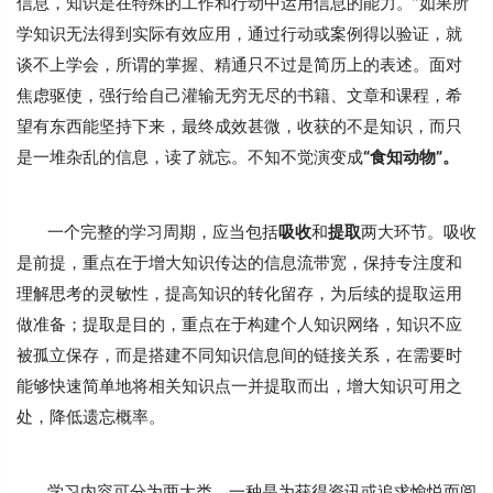
信息，知识是在特殊的工作和行动中运用信息的能力。”如果所
学知识无法得到实际有效应用，通过行动或案例得以验证，就
谈不上学会，所谓的掌握、精通只不过是简历上的表述。面对
焦虑驱使，强行给自己灌输无穷无尽的书籍、文章和课程，希
望有东西能坚持下来，最终成效甚微，收获的不是知识，而只
是一堆杂乱的信息，读了就忘。不知不觉演变成
“食知动物”。
一个完整的学习
周期，应当包括
吸收
和
提取
两大环节。吸收
是前提，重点在于增大知识传达的信息流带宽，保持专注度和
理解思考的灵敏性，提高知识的转化留存，为后续的提取运用
做准备；提取是目的，重点在于构建个人知识网络，知识不应
被孤立保存，而是搭建不同知识信息间的链接关系，在需要时
能够快速简单地将相关知识点一并提取而出，增大知识可用之
处，降低遗忘概率。
学习内容可分为两大类，一种是为获得资讯或追求愉悦而阅